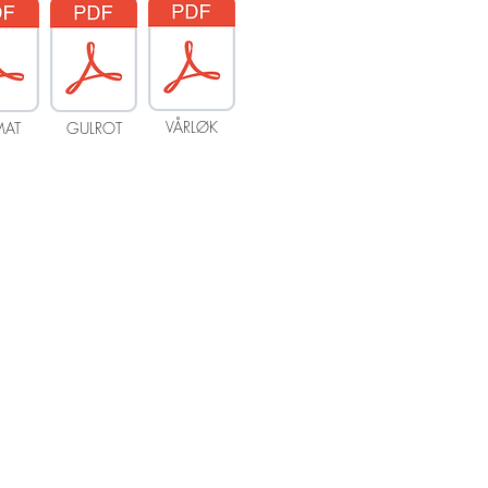
VÅRLØK
MAT
GULROT