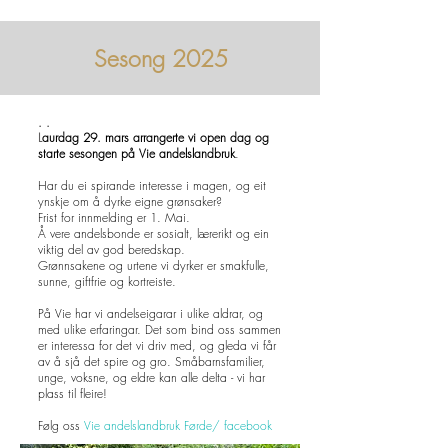
Sesong 2025
. .
L
aurdag 29. mars arrangerte vi open dag og
starte sesongen på Vie andelslandbruk
.
Har du ei spirande interesse i magen, og eit
ynskje om å dyrke eigne grønsaker?
Frist for innmelding er 1. Mai.
Å vere andelsbonde er sosialt, lærerikt og ein
viktig del av god beredskap.
Grønnsakene og urtene vi dyrker er smakfulle,
sunne, giftfrie og kortreiste.
På Vie har vi andelseigarar i ulike aldrar, og
med ulike erfaringar. Det som bind oss sammen
er interessa for det vi driv med, og gleda vi får
av å sjå det spire og gro. Småbarnsfamilier,
unge, voksne, og eldre kan alle delta - vi har
plass til fleire!
Følg oss
Vie andelslandbruk Førde/ facebook